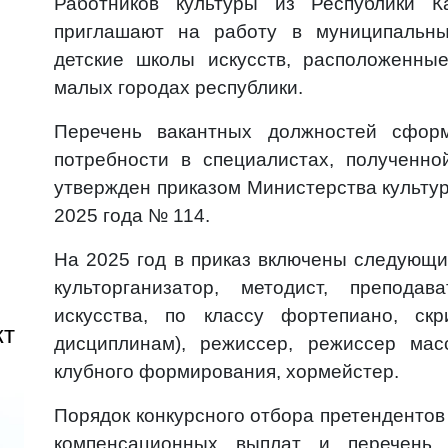
Работников культуры из Республики К
приглашают на работу в муниципальные
детские школы искусств, расположенные
малых городах республики.
Перечень вакантных должностей сфор
потребности в специалистах, полученн
утвержден приказом Министерства культу
2025 года № 114.
На 2025 год в приказ включены следующи
культорганизатор, методист, преподав
искусства, по классу фортепиано, скр
кт
дисциплинам), режиссер, режиссер мас
клубного формирования, хормейстер.
Порядок конкурсного отбора претенденто
компенсационных выплат и перечень 