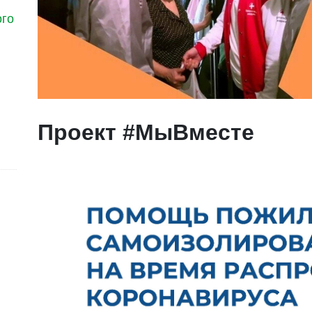
ого
Проект #МыВместе