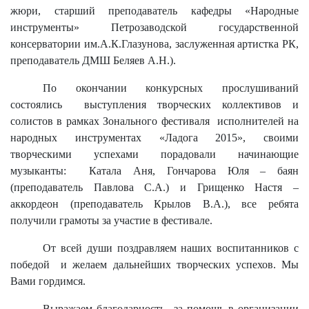
жюри, старший преподаватель кафедры «Народные
инструменты» Петрозаводской государственной
консерватории им.А.К.Глазунова, заслуженная артистка РК,
преподаватель ДМШ Беляев А.Н.).
По окончании конкурсных прослушиваний
состоялись
выступления творческих коллективов и
солистов в рамках Зонального фестиваля
исполнителей на
народных инструментах «Ладога 2015», своими
творческими успехами порадовали начинающие
музыканты:
Катала Аня, Гончарова Юля – баян
(преподаватель Павлова С.А.) и Грищенко Настя –
аккордеон (преподаватель Крылов В.А.), все ребята
получили грамоты за участие в фестивале.
От всей души поздравляем наших воспитанников с
победой
и желаем дальнейших творческих успехов. Мы
Вами гордимся.
Выражаем благодарность
за помощь в организации