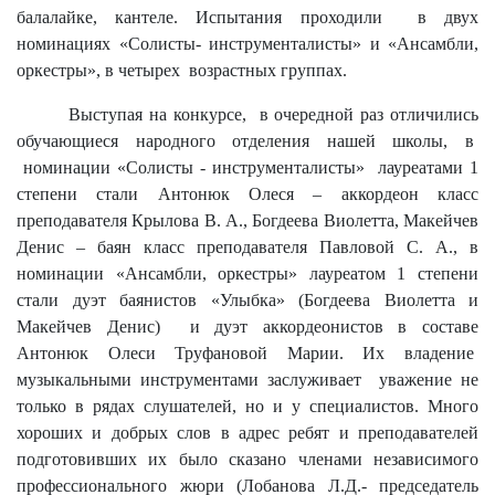
балалайке, кантеле. Испытания проходили
в двух
номинациях «Солисты- инструменталисты» и «Ансамбли,
оркестры», в четырех
возрастных группах.
Выступая на конкурсе,
в очередной раз отличились
обучающиеся народного отделения нашей школы, в
номинации «Солисты - инструменталисты»
лауреатами 1
степени стали Антонюк Олеся – аккордеон класс
преподавателя Крылова В. А., Богдеева Виолетта, Макейчев
Денис – баян класс преподавателя Павловой С. А., в
номинации «Ансамбли, оркестры» лауреатом 1 степени
стали дуэт баянистов «Улыбка» (Богдеева Виолетта и
Макейчев Денис)
и дуэт аккордеонистов в составе
Антонюк Олеси Труфановой Марии. Их владение
музыкальными инструментами заслуживает
уважение не
только в рядах слушателей, но и у специалистов. Много
хороших и добрых слов в адрес ребят и преподавателей
подготовивших их было сказано членами независимого
профессионального жюри (Лобанова Л.Д.- председатель