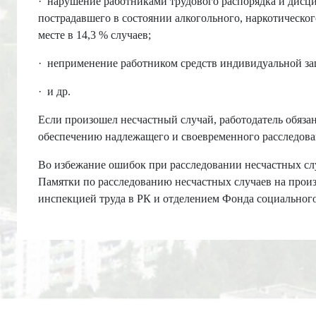
·
нарушение работниками трудового распорядка и дисци
пострадавшего в состоянии алкогольного, наркотическог
месте в 14,3 % случаев;
·
неприменение работником средств индивидуальной защ
·
и др.
Если произошел несчастный случай, работодатель обяза
обеспечению надлежащего и своевременного расследован
Во избежание ошибок при расследовании несчастных слу
Памятки по расследованию несчастных случаев на прои
инспекцией труда в РК и отделением Фонда социального