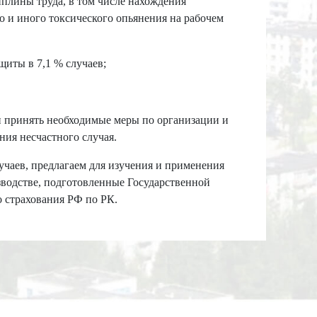
плины труда, в том числе нахождения
о и иного токсического опьянения на рабочем
иты в 7,1 % случаев;
н принять необходимые меры по организации и
ия несчастного случая.
чаев, предлагаем для изучения и применения
зводстве, подготовленные Государственной
 страхования РФ по РК.