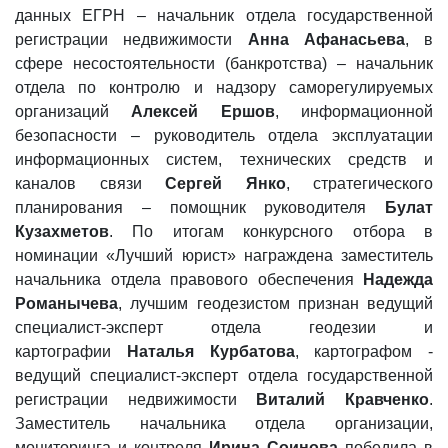
данных ЕГРН – начальник отдела государственной
регистрации недвижимости
Анна Афанасьева
, в
сфере несостоятельности (банкротства) – начальник
отдела по контролю и надзору саморегулируемых
организаций
Алексей Ершов
, информационной
безопасности – руководитель отдела эксплуатации
информационных систем, технических средств и
каналов связи
Сергей Янко
, стратегического
планирования – помощник руководителя
Булат
Кузахметов
. По итогам конкурсного отбора в
номинации «Лучший юрист» награждена заместитель
начальника отдела правового обеспечения
Надежда
Романычева
, лучшим геодезистом признан ведущий
специалист-эксперт отдела геодезии и
картографии
Наталья Курбатова
, картографом -
ведущий специалист-эксперт отдела государственной
регистрации недвижимости
Виталий Кравченко
.
Заместитель начальника отдела организации,
мониторинга и контроля
Ирина Соинова
победила в