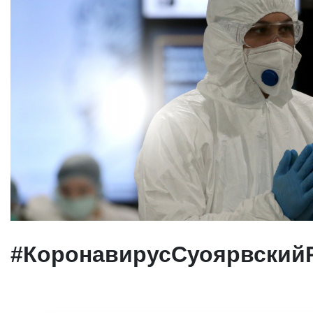
#КоронавирусСуоярвский