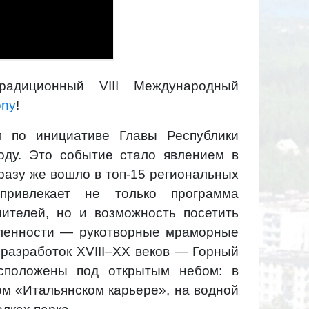
адиционный VIII Международный
ony
!
я по инициативе Главы Республики
оду. Это событие стало явлением в
сразу же вошло в топ-15 региональных
привлекает не только программа
ителей, но и возможность посетить
ленности — рукотворные мраморные
разработок XVIII–XX веков — Горный
сположены под открытым небом: в
ом «Итальянском карьере», на водной