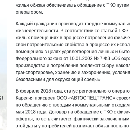
жилья обязан обеспечивать обращение с ТКО путем
оператором.
Каждый гражданин производит твёрдые коммунальн
жизнедеятельности. В соответствии со статьей 1 ФЗ
жилых помещениях в процессе потребления физичес
свои потребительские свойства в процессе их исп
помещениях в целях удовлетворения личных и бытов
Федерального закона от 10.01.2002 № 7-ФЗ «Об ох
производства и потребления подлежат сбору, накоп
транспортировке, хранению и захоронению, услови
безопасными для окружающей среды».
В феврале 2018 года, статус регионального операт
кт
Карелия присвоен ООО «АВТОСПЕЦТРАНС» сроком н
по обращению с твердыми коммунальными отхода
мая 2018 года. Договор на обращение с ТКО с физи
оферты, то есть считается фактически заключенным 
этой даты у потребителей возникает обязанность п