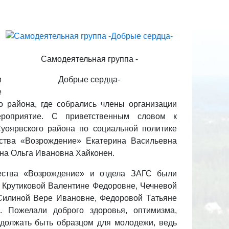
Самодеятельная группа -
и
Добрые сердца-
е
о района, где собрались члены организации
ероприятие. С приветственным словом к
уоярвского района по социальной политике
ства «Возрождение» Екатерина Васильевна
на Ольга Ивановна Хайконен.
ества «Возрождение» и отдела ЗАГС были
 Крутиковой Валентине Федоровне, Чечневой
Силиной Вере Ивановне, Федоровой Татьяне
. Пожелали доброго здоровья, оптимизма,
одолжать быть образцом для молодежи, ведь