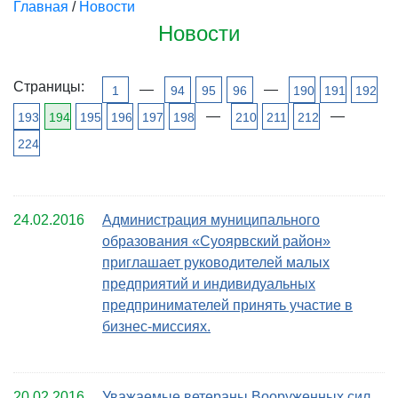
Главная
/
Новости
Новости
Страницы:
—
—
1
94
95
96
190
191
192
—
—
193
194
195
196
197
198
210
211
212
224
24.02.2016
Администрация муниципального
образования «Суоярвский район»
приглашает руководителей малых
предприятий и индивидуальных
предпринимателей принять участие в
бизнес-миссиях.
20.02.2016
Уважаемые ветераны Вооруженных сил,